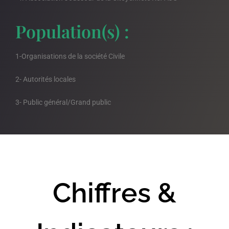
Population(s) :
1-
Organisations de la société Civile
2- Autorités locales
3- Public général/Grand public
Chiffres &