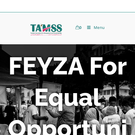
0
Menu
FEYZA For
Equal
Opportuni