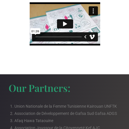
Our Partners:
Union Nationale de la Femme Tunisienne Kairouan UNFTK
Association de Développement de Gafsa Sud Gafsa ADGS
Afaq Hawa Tataouine
Association Joussour de la Citoyenneté Kef AJC