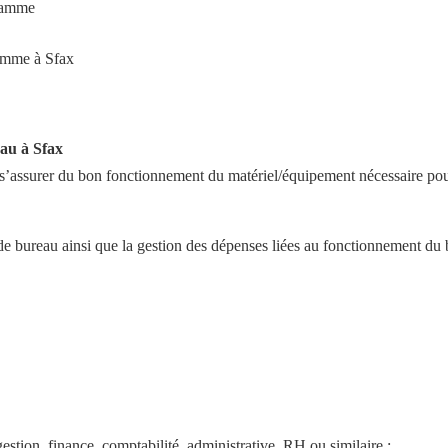
gramme 
ramme à Sfax
eau à Sfax
 s’assurer du bon fonctionnement du matériel/équipement nécessaire pour
e bureau ainsi que la gestion des dépenses liées au fonctionnement du 
estion, finance, comptabilité, administrative, RH ou similaire ;