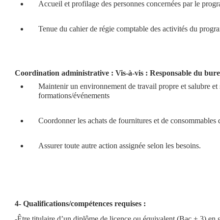
Accueil et profilage des personnes concernées par le pro
Tenue du cahier de régie comptable des activités du prog
Coordination administrative : Vis-à-vis : Responsable du bur
Maintenir un environnement de travail propre et salubre et
formations/événements 
Coordonner les achats de fournitures et de consommables d
Assurer toute autre action assignée selon les besoins.
4- Qualifications/compétences requises : 
-Être titulaire d’un diplôme de licence ou équivalent (Bac + 3) en g