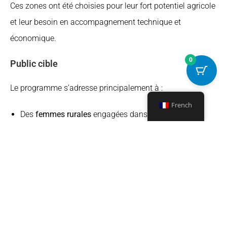
Ces zones ont été choisies pour leur fort potentiel agricole
et leur besoin en accompagnement technique et
économique.
0
Public cible
Le programme s’adresse principalement à :
French
Des
femmes rurales
engagées dans des activités
agricoles ou artisanales.
Des
jeunes sans emploi
souhaitant développer des
compétences techniques et entrepreneuriales.
Des
producteurs et productrices locales
souhaitant
moderniser leurs pratiques et accéder à de nouveaux